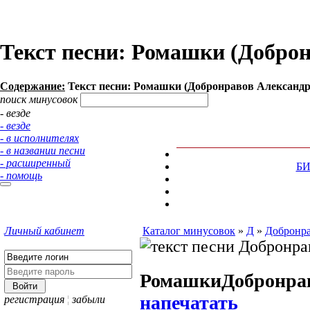
Текст песни: Ромашки (Добро
Содержание:
Текст песни: Ромашки (Добронравов Александр
поиск минусовок
- везде
- везде
- в исполнителях
- в названии песни
- расширенный
Б
- помощь
Личный кабинет
Каталог минусовок
»
Д
»
Добронра
Ромашки
Добронра
напечатать
регистрация
¦
забыли