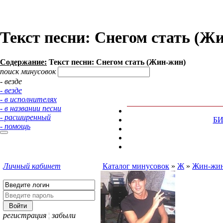
Текст песни: Снегом стать (Ж
Содержание:
Текст песни: Снегом стать (Жин-жин)
поиск минусовок
- везде
- везде
- в исполнителях
- в названии песни
- расширенный
Б
- помощь
Личный кабинет
Каталог минусовок
»
Ж
»
Жин-жи
регистрация
¦
забыли