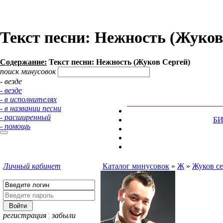
Текст песни: Нежность (Жуков
Содержание:
Текст песни: Нежность (Жуков Сергей)
поиск минусовок
- везде
- везде
- в исполнителях
- в названии песни
- расширенный
Б
- помощь
Личный кабинет
Каталог минусовок
»
Ж
»
Жуков се
регистрация
¦
забыли