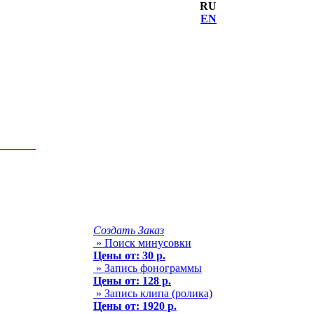
RU
EN
Создать Заказ
» Поиск минусовки
Цены от: 30 р.
» Запись фонограммы
Цены от: 128 р.
» Запись клипа (ролика)
Цены от: 1920 р.