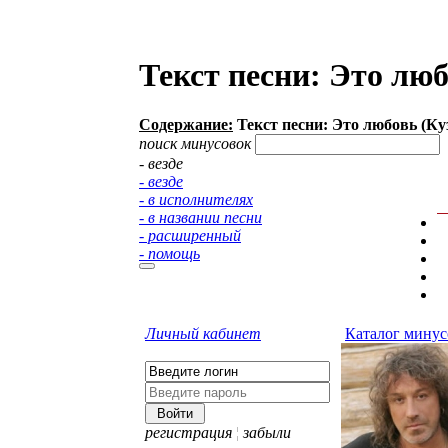
Текст песни: Это лю
Содержание:
Текст песни: Это любовь (К
поиск минусовок
- везде
- везде
- в исполнителях
- в названии песни
- расширенный
- помощь
Личный кабинет
Каталог минус
регистрация
¦
забыли