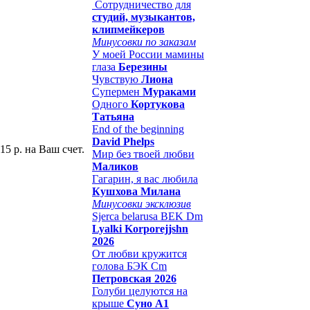
Сотрудничество для
студий, музыкантов,
клипмейкеров
Минусовки по заказам
У моей России мамины
глаза
Березины
Чувствую
Лиона
Супермен
Мураками
Одного
Кортукова
Татьяна
End of the beginning
David Phelps
15 р. на Ваш счет.
Мир без твоей любви
Маликов
Гагарин, я вас любила
Кушхова Милана
Минусовки эксклюзив
Sjerca belarusa BEK Dm
Lyalki Korporejjshn
2026
От любви кружится
голова БЭК Cm
Петровская 2026
Голуби целуются на
крыше
Суно А1