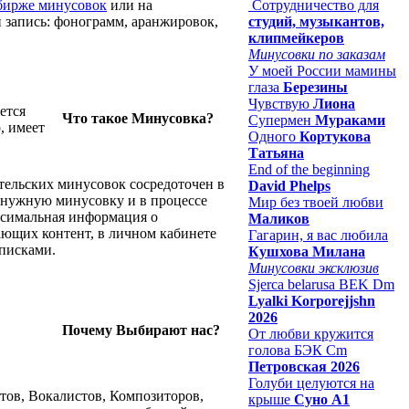
бирже минусовок
или на
Сотрудничество для
й запись: фонограмм, аранжировок,
студий, музыкантов,
клипмейкеров
Минусовки по заказам
У моей России мамины
глаза
Березины
Чувствую
Лиона
ется
Что такое Минусовка?
Супермен
Мураками
, имеет
Одного
Кортукова
Татьяна
End of the beginning
тельских минусовок сосредоточен в
David Phelps
а нужную минусовку и в процессе
Мир без твоей любви
ксимальная информация о
Маликов
ающих контент, в личном кабинете
Гагарин, я вас любила
писками.
Кушхова Милана
Минусовки эксклюзив
Sjerca belarusa BEK Dm
Lyalki Korporejjshn
2026
Почему Выбирают нас?
От любви кружится
голова БЭК Cm
Петровская 2026
Голуби целуются на
тов, Вокалистов, Композиторов,
крыше
Суно А1