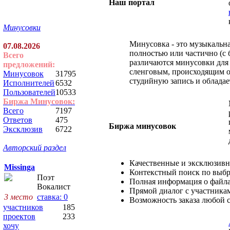
Наш портал
Минусовки
Минусовка - это музыкальна
07.08.2026
полностью или частично (с 
Всего
различаются минусовки для
предложений:
сленговым, происходящим о
Минусовок
31795
студийную запись и обладае
Исполнителей
6532
Пользователей
10533
Биржа Минусовок:
Всего
7197
Ответов
475
Биржа минусовок
Эксклюзив
6722
Авторский раздел
Качественные и эксклюзив
Missinga
Контекстный поиск по выб
Поэт
Полная информация о файл
Вокалист
Прямой диалог с участника
3 место
ставка: 0
Возможность заказа любой 
участников
185
проектов
233
хочу