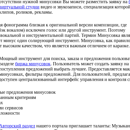
отсутствии нужной минусовки Вы можете разместить заявку на
виртуальной студии
видео и звукозаписи, специализация которо
клипов, роликов, рекламы.
я фонограмма близкая к оригинальной версии композиции, где
бэк вокалом) исключен голос или другой инструмент. Поэтому
 вокальной и инструментальной партий. Термин Минусовка явля
т минус один солирующий инструмент. Минусовка, как правило
т высоким качеством, что является важным отличием от караоке.
Мощный инструмент для поиска, заказа и предложения пользова
разделе
биржа минусовок
. Пользователь может создать заявку н
поступления предложений выбрать лучшее. Предоставляется ма
минусовках, фильтры предложений. Для пользователей, предлаг
доступен централизованный интерфейс управления и контроля с
ные предложения минусовок
ранным критериям
ах
ми сервисов
сложности
Авторский раздел
нашего портала приглашает таланты: Музыкан