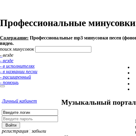
Профессиональные минусовки п
Содержание:
Профессиональные mp3 минусовки песен (фоногр
видео.
поиск минусовок
- везде
- везде
- в исполнителях
- в названии песни
- расширенный
- помощь
Личный кабинет
Музыкальный портал 
регистрация
¦
забыли