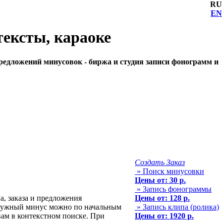
RU
EN
ексты, караоке
редложений минусовок - биржа и студия записи фонограмм и
Создать Заказ
» Поиск минусовки
Цены от: 30 р.
» Запись фонограммы
, заказа и предложения
Цены от: 128 р.
нужный минус можно по начальным
» Запись клипа (ролика)
ам в контекстном поиске. При
Цены от: 1920 р.