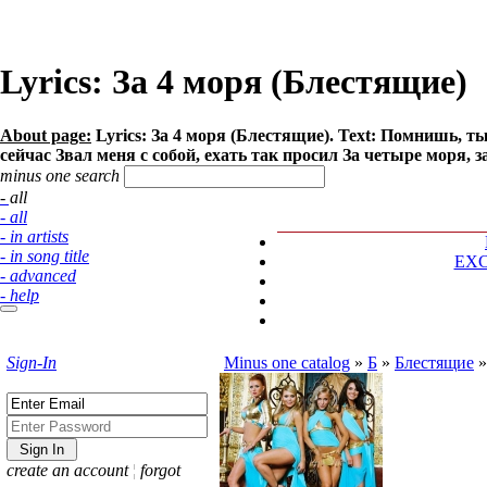
Lyrics: За 4 моря (Блестящие)
About page:
Lyrics: За 4 моря (Блестящие). Text: Помнишь, т
сейчас Звал меня с собой, ехать так просил За четыре моря, з
minus one search
- all
- all
- in artists
- in song title
EX
- advanced
- help
Sign-In
Minus one catalog
»
Б
»
Блестящие
create an account
¦
forgot