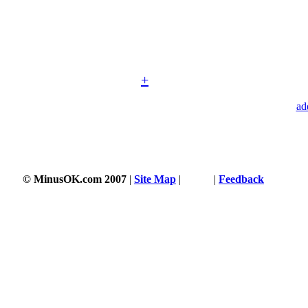
+
ad
© MinusOK.com 2007
|
Site Map
|
Terms
|
Feedback