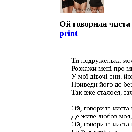
Ой говорила чиста
print
Ти подруженька моя
Розкажи мені про м
У мої дівочі сни, й
Приведи його до бе
Так вже сталося, за
Ой, говорила чиста 
Де живе любов моя,
Ой, говорила чиста 
Як її зустріну я,