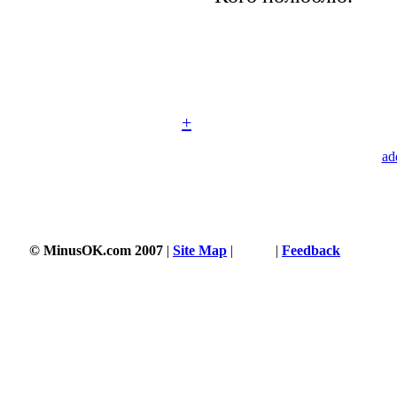
+
ad
© MinusOK.com 2007
|
Site Map
|
Terms
|
Feedback