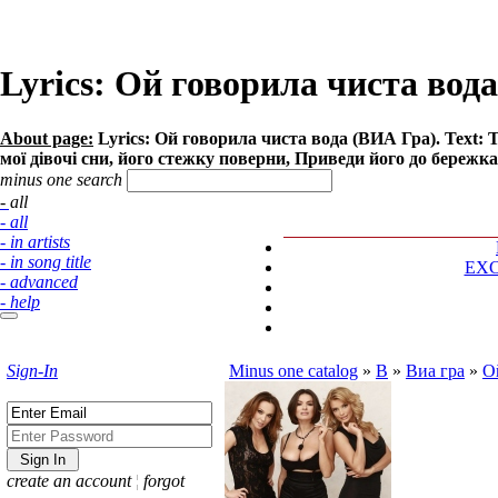
Lyrics: Ой говорила чиста вод
About page:
Lyrics: Ой говорила чиста вода (ВИА Гра). Text: 
мої дівочі сни, його стежку поверни, Приведи його до бережка 
minus one search
- all
- all
- in artists
- in song title
EX
- advanced
- help
Sign-In
Minus one catalog
»
В
»
Виа гра
»
О
create an account
¦
forgot