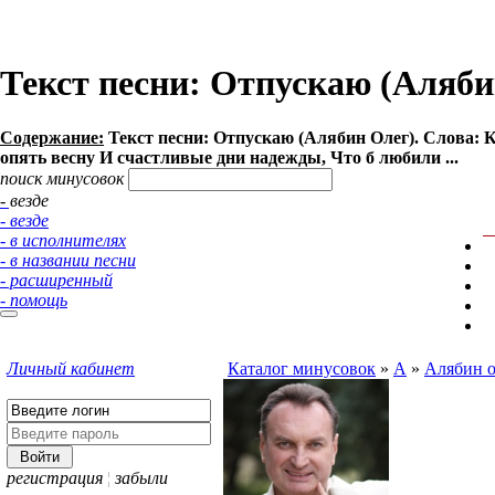
Текст песни: Отпускаю (Аляби
Содержание:
Текст песни: Отпускаю (Алябин Олег). Слова: Кр
опять весну И счастливые дни надежды, Что б любили ...
поиск минусовок
- везде
- везде
- в исполнителях
- в названии песни
- расширенный
- помощь
Личный кабинет
Каталог минусовок
»
А
»
Алябин о
регистрация
¦
забыли