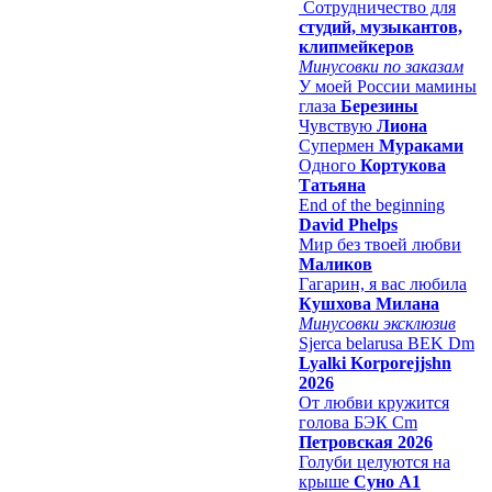
Сотрудничество для
студий, музыкантов,
клипмейкеров
Минусовки по заказам
У моей России мамины
глаза
Березины
Чувствую
Лиона
Супермен
Мураками
Одного
Кортукова
Татьяна
End of the beginning
David Phelps
Мир без твоей любви
Маликов
Гагарин, я вас любила
Кушхова Милана
Минусовки эксклюзив
Sjerca belarusa BEK Dm
Lyalki Korporejjshn
2026
От любви кружится
голова БЭК Cm
Петровская 2026
Голуби целуются на
крыше
Суно А1