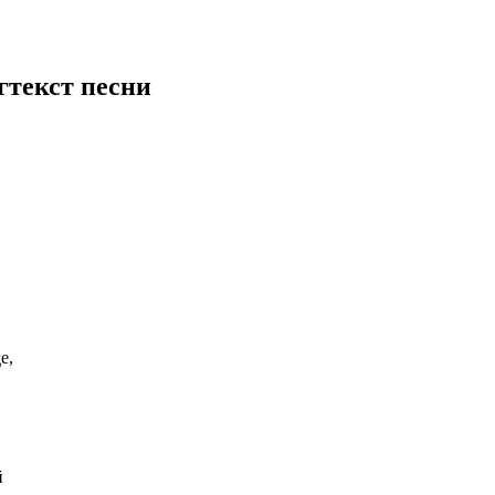
г
текст песни
е,
й