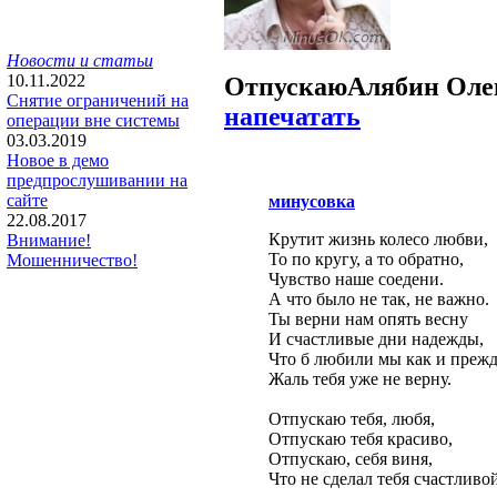
Новости и статьи
10.11.2022
Отпускаю
Алябин Оле
Снятие ограничений на
напечатать
операции вне системы
03.03.2019
Новое в демо
предпрослушивании на
сайте
минусовка
22.08.2017
Крутит жизнь колесо любви,
Внимание!
То по кругу, а то обратно,
Мошенничество!
Чувство наше соедени.
А что было не так, не важно.
Ты верни нам опять весну
И счастливые дни надежды,
Что б любили мы как и прежд
Жаль тебя уже не верну.
Отпускаю тебя, любя,
Отпускаю тебя красиво,
Отпускаю, себя виня,
Что не сделал тебя счастливо