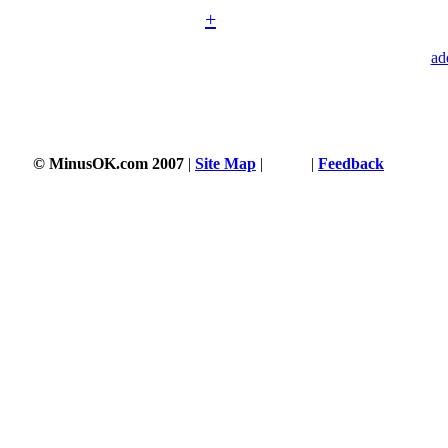
+
ad
© MinusOK.com 2007
|
Site Map
|
Terms
|
Feedback