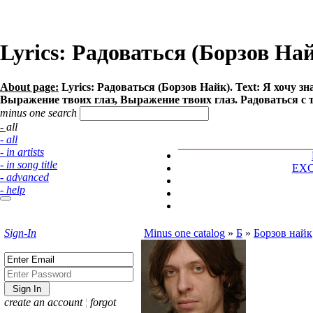
Lyrics: Радоваться (Борзов На
About page:
Lyrics: Радоваться (Борзов Найк). Text: Я хочу з
Выражение твоих глаз, Выражение твоих глаз. Радоваться с то
minus one search
- all
- all
- in artists
- in song title
EX
- advanced
- help
Sign-In
Minus one catalog
»
Б
»
Борзов найк
create an account
¦
forgot