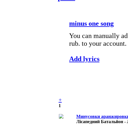
minus one song
You can manually add
rub. to your account.
Add lyrics
+
1
Минусовки аранжировки
Лісапедний Батальйон 