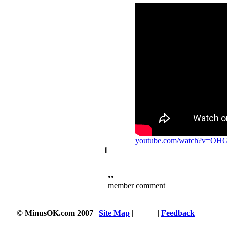
youtube.com/watch?v=O
1
••
member comment
© MinusOK.com 2007
|
Site Map
|
Terms
|
Feedback