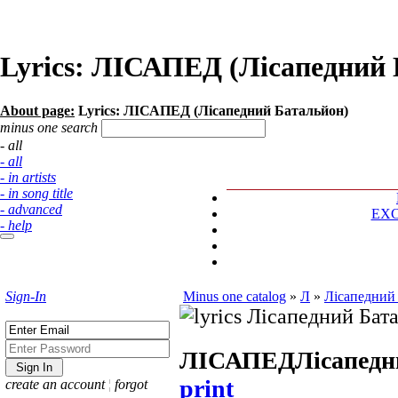
Lyrics: ЛІСАПЕД (Лісапедний 
About page:
Lyrics: ЛІСАПЕД (Лісапедний Батальйон)
minus one search
- all
- all
- in artists
- in song title
- advanced
EX
- help
Sign-In
Minus one catalog
»
Л
»
Лісапедний
ЛІСАПЕД
Лісапедн
print
create an account
¦
forgot