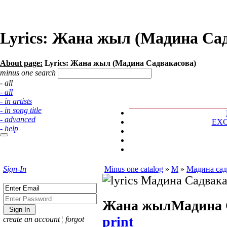
Lyrics: Жана жыл (Мадина Са
About page:
Lyrics: Жана жыл (Мадина Садвакасова)
minus one search
- all
- all
- in artists
- in song title
- advanced
EX
- help
Sign-In
Minus one catalog
»
М
»
Мадина сад
Жана жыл
Мадина 
print
create an account
¦
forgot