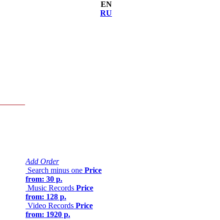
EN
RU
Add Order
Search minus one
Price
from: 30 р.
Music Records
Price
from: 128 р.
Video Records
Price
from: 1920 р.