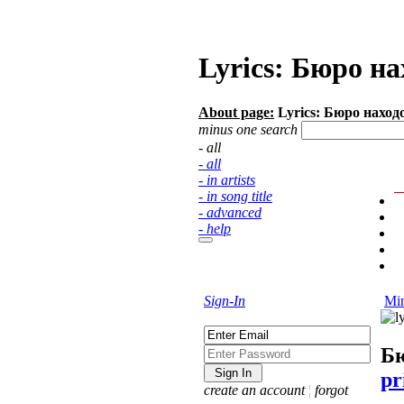
Lyrics: Бюро н
About page:
Lyrics: Бюро наход
minus one search
- all
- all
- in artists
- in song title
- advanced
- help
Sign-In
Min
Бю
pr
create an account
¦
forgot