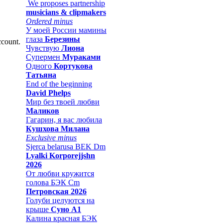
We proposes partnership
musicians & clipmakers
Ordered minus
У моей России мамины
глаза
Березины
ccount.
Чувствую
Лиона
Супермен
Мураками
Одного
Кортукова
Татьяна
End of the beginning
David Phelps
Мир без твоей любви
Маликов
Гагарин, я вас любила
Кушхова Милана
Exclusive minus
Sjerca belarusa BEK Dm
Lyalki Korporejjshn
2026
От любви кружится
голова БЭК Cm
Петровская 2026
Голуби целуются на
крыше
Суно А1
Калина красная БЭК