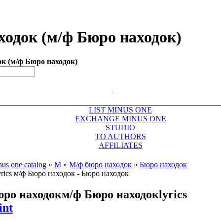
аходок (м/ф Бюро находок)
ок (м/ф Бюро находок)
LIST MINUS ONE
EXCHANGE MINUS ONE
STUDIO
TO AUTHORS
AFFILIATES
us one catalog
»
М
»
М/ф бюро находок
»
Бюро находок
ро находок
м/ф Бюро находок
lyrics
int