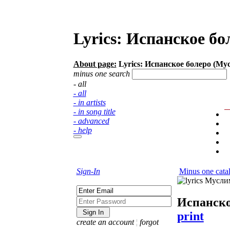
Lyrics: Испанское б
About page:
Lyrics: Испанское болеро (М
minus one search
- all
- all
- in artists
- in song title
- advanced
- help
Sign-In
Minus one cata
Испанско
print
create an account
¦
forgot