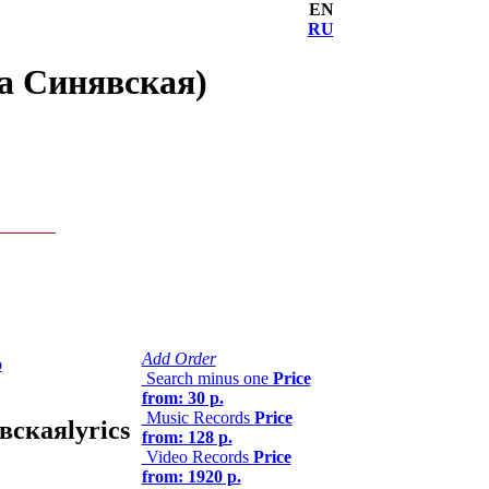
EN
RU
а Синявская)
Add Order
о
Search minus one
Price
from: 30 р.
Music Records
Price
вская
lyrics
from: 128 р.
Video Records
Price
from: 1920 р.