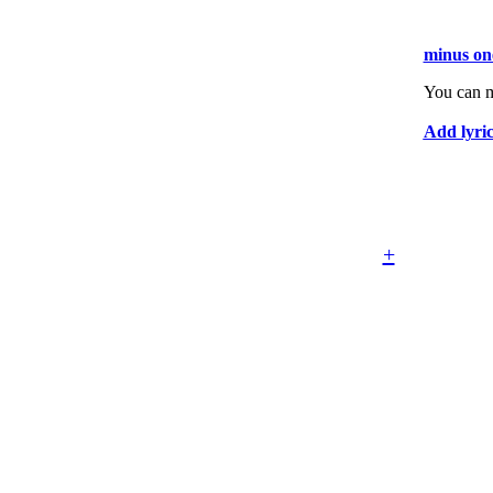
minus on
You can m
Add lyric
+