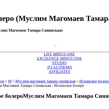
олеро (Муслим Магомаев Тамар
услим Магомаев Тамара Синявская)
LIST MINUS ONE
EXCHANGE MINUS ONE
STUDIO
TO AUTHORS
AFFILIATES
log
»
М
»
Муслим магомаев тамара синявская
»
Испанское болер
е болеро
Муслим Магомаев Тамара Синя