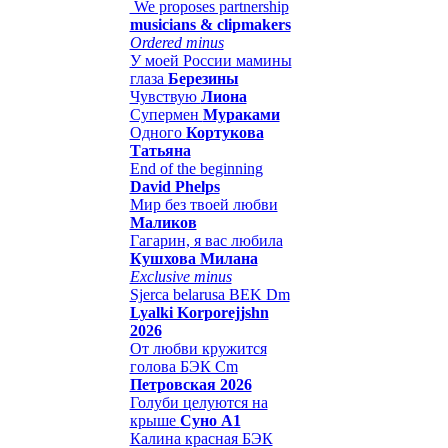
We proposes partnership
musicians & clipmakers
Ordered minus
У моей России мамины
глаза
Березины
Чувствую
Лиона
Супермен
Мураками
Одного
Кортукова
Татьяна
End of the beginning
David Phelps
Мир без твоей любви
Маликов
Гагарин, я вас любила
Кушхова Милана
Exclusive minus
Sjerca belarusa BEK Dm
Lyalki Korporejjshn
2026
От любви кружится
голова БЭК Cm
Петровская 2026
Голуби целуются на
крыше
Суно А1
Калина красная БЭК