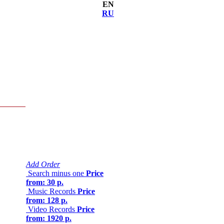
EN
RU
Add Order
Search minus one
Price
from: 30 р.
Music Records
Price
from: 128 р.
Video Records
Price
from: 1920 р.