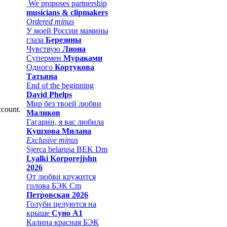
We proposes partnership
musicians & clipmakers
Ordered minus
У моей России мамины
глаза
Березины
Чувствую
Лиона
Супермен
Мураками
Одного
Кортукова
Татьяна
End of the beginning
David Phelps
Мир без твоей любви
ccount.
Маликов
Гагарин, я вас любила
Кушхова Милана
Exclusive minus
Sjerca belarusa BEK Dm
Lyalki Korporejjshn
2026
От любви кружится
голова БЭК Cm
Петровская 2026
Голуби целуются на
крыше
Суно А1
Калина красная БЭК