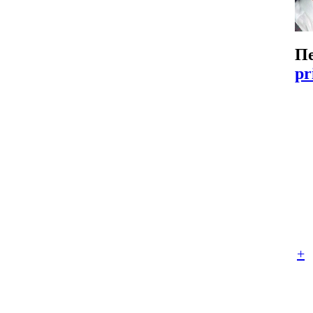
Пе
pr
+