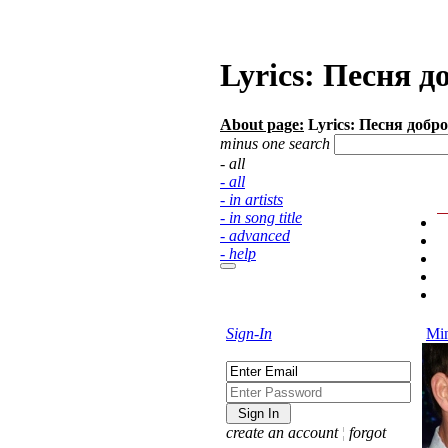
Lyrics: Песня д
About page:
Lyrics: Песня добр
minus one search
- all
- all
- in artists
- in song title
- advanced
- help
Sign-In
Min
create an account
¦
forgot