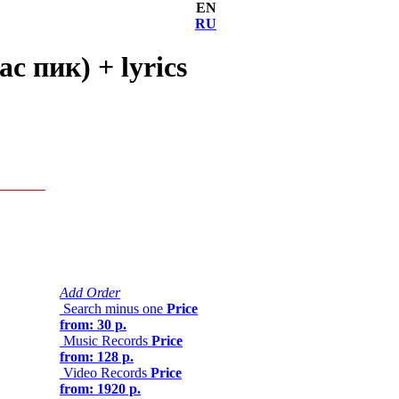
EN
RU
с пик) + lyrics
Add Order
Search minus one
Price
from: 30 р.
Music Records
Price
from: 128 р.
Video Records
Price
from: 1920 р.