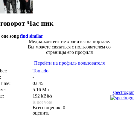
говорот
Час пик
 one song
find similar
Медиа-контент не хранится на портале.
Вы можете связаться с пользователем со
страницы его профиля
Перейти на профиль пользователя
er:
Tornado
:
-
 Time:
03:45
ize:
5.16 Mb
spectrogr
te:
192 kBit/s
is not vote
Всего оценок: 0
оценить