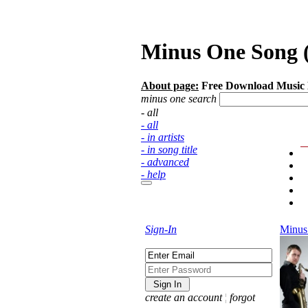
Minus One Song (
About page:
Free Download Music 
minus one search
- all
- all
- in artists
- in song title
- advanced
- help
Sign-In
Minus
create an account
¦
forgot