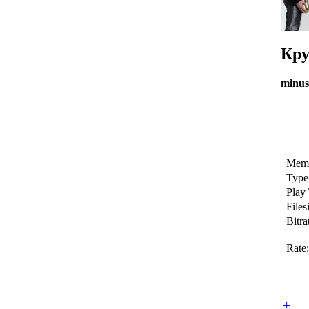
Кру
minus
Memb
Type
Play
Files
Bitra
Rate:
+