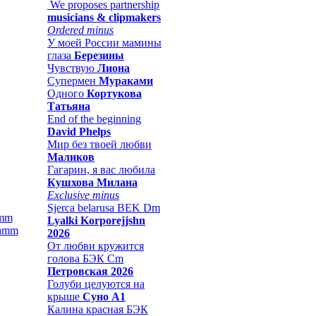
We proposes partnership
musicians & clipmakers
Ordered minus
У моей России мамины
глаза
Березины
Чувствую
Лиона
Супермен
Мураками
Одного
Кортукова
Татьяна
End of the beginning
David Phelps
Мир без твоей любви
Маликов
Гагарин, я вас любила
Кушхова Милана
Exclusive minus
Sjerca belarusa BEK Dm
amm
Lyalki Korporejjshn
2026
От любви кружится
голова БЭК Cm
Петровская 2026
Голуби целуются на
крыше
Суно А1
Калина красная БЭК