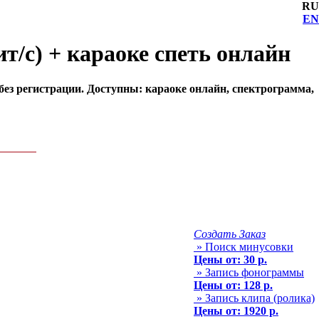
RU
EN
т/с) + караоке спеть онлайн
 без регистрации. Доступны: караоке онлайн, спектрограмма,
Создать Заказ
» Поиск минусовки
Цены от: 30 р.
» Запись фонограммы
Цены от: 128 р.
» Запись клипа (ролика)
Цены от: 1920 р.