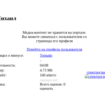
ихаил
Медиа-контент не хранится на портале.
Вы можете связаться с пользователем со
страницы его профиля
Перейти на профиль пользователя
щил о минусе:
Tornado
-
ельность:
04:08
ер:
4.73 Mb
спектрогр
ейт:
160 кбит/с
оценки нет
ка:
Всего оценок: 0
оценить