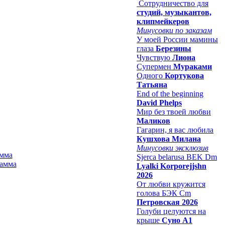
Сотрудничество для
студий, музыкантов,
клипмейкеров
Минусовки по заказам
У моей России мамины
глаза
Березины
Чувствую
Лиона
Супермен
Мураками
Одного
Кортукова
Татьяна
End of the beginning
David Phelps
Мир без твоей любви
Маликов
Гагарин, я вас любила
Кушхова Милана
Минусовки эксклюзив
амма
Sjerca belarusa BEK Dm
Lyalki Korporejjshn
2026
От любви кружится
голова БЭК Cm
Петровская 2026
Голуби целуются на
крыше
Суно А1