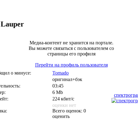
 Lauper
Медиа-контент не хранится на портале.
Вы можете связаться с пользователем со
страницы его профиля
Перейти на профиль пользователя
щил о минусе:
Tornado
оригинал+бэк
ельность:
03:45
ер:
6 Mb
спектрогр
ейт:
224 кбит/с
оценки нет
ка:
Всего оценок: 0
оценить