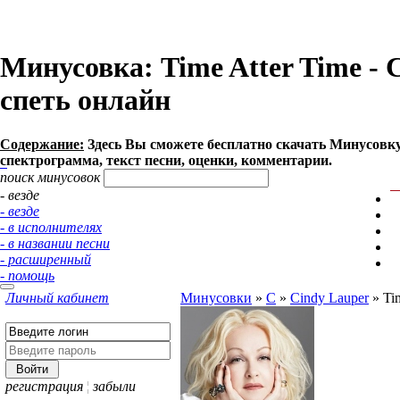
Минусовка: Time Atter Time - C
спеть онлайн
Содержание:
Здесь Вы сможете бесплатно cкачать Минусовку п
спектрограмма, текст песни, оценки, комментарии.
поиск минусовок
- везде
- везде
- в исполнителях
- в названии песни
- расширенный
- помощь
Личный кабинет
Минусовки
»
C
»
Cindy Lauper
»
Ti
регистрация
¦
забыли