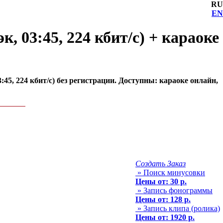
RU
EN
, 03:45, 224 кбит/с) + караоке
45, 224 кбит/с) без регистрации. Доступны: караоке онлайн,
Создать Заказ
» Поиск минусовки
Цены от: 30 р.
» Запись фонограммы
Цены от: 128 р.
» Запись клипа (ролика)
Цены от: 1920 р.