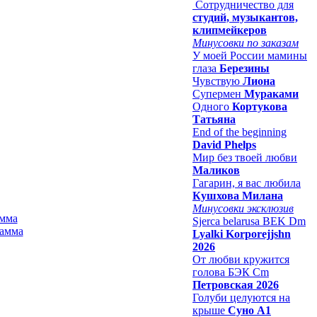
Сотрудничество для
студий, музыкантов,
клипмейкеров
Минусовки по заказам
У моей России мамины
глаза
Березины
Чувствую
Лиона
Супермен
Мураками
Одного
Кортукова
Татьяна
End of the beginning
David Phelps
Мир без твоей любви
Маликов
Гагарин, я вас любила
Кушхова Милана
Минусовки эксклюзив
амма
Sjerca belarusa BEK Dm
Lyalki Korporejjshn
2026
От любви кружится
голова БЭК Cm
Петровская 2026
Голуби целуются на
крыше
Суно А1