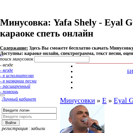
Минусовка: Yafa Shely - Eyal Go
караоке спеть онлайн
Содержание:
Здесь Вы сможете бесплатно cкачать Минусовку пе
Доступны: караоке онлайн, спектрограмма, текст песни, оце
поиск минусовок
- везде
- везде
Б
- в исполнителях
- в названии песни
- расширенный
- помощь
Личный кабинет
Минусовки
»
E
»
Eyal 
регистрация
¦
забыли