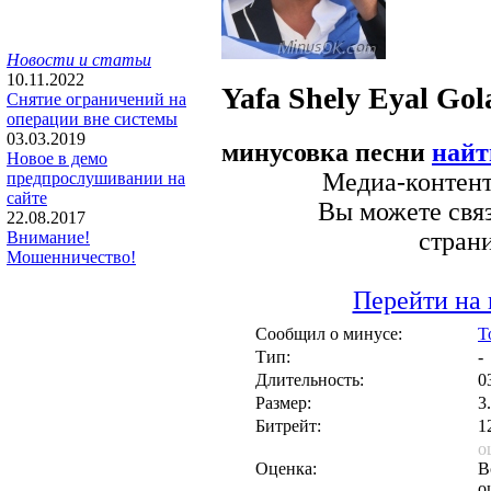
Новости и статьи
10.11.2022
Yafa Shely
Eyal Gol
Снятие ограничений на
операции вне системы
03.03.2019
минусовка песни
найт
Новое в демо
Медиа-контент 
предпрослушивании на
сайте
Вы можете связ
22.08.2017
стран
Внимание!
Мошенничество!
Перейти на 
Сообщил о минусе:
T
Тип:
-
Длительность:
0
Размер:
3
Битрейт:
1
о
Оценка:
В
о