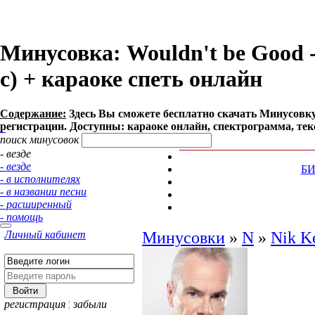
Минусовка: Wouldn't be Good -
с) + караоке спеть онлайн
Содержание:
Здесь Вы сможете бесплатно cкачать Минусовку пе
регистрации. Доступны: караоке онлайн, спектрограмма, тек
поиск минусовок
- везде
- везде
Б
- в исполнителях
- в названии песни
- расширенный
- помощь
Личный кабинет
Минусовки
»
N
»
Nik K
регистрация
¦
забыли