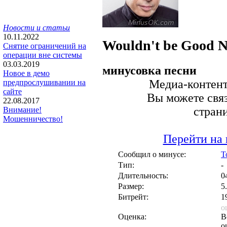
Новости и статьи
10.11.2022
Wouldn't be Good
N
Снятие ограничений на
операции вне системы
03.03.2019
минусовка песни
Новое в демо
Медиа-контент 
предпрослушивании на
сайте
Вы можете связ
22.08.2017
стран
Внимание!
Мошенничество!
Перейти на 
Сообщил о минусе:
T
Тип:
-
Длительность:
0
Размер:
5
Битрейт:
1
о
Оценка:
В
о