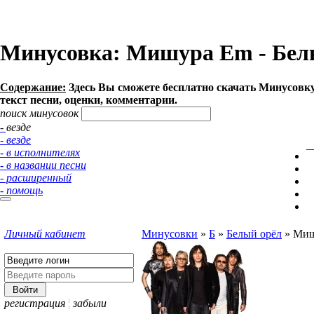
Минусовка: Мишура Em - Белый 
Содержание:
Здесь Вы сможете бесплатно cкачать Минусовку 
текст песни, оценки, комментарии.
поиск минусовок
- везде
- везде
- в исполнителях
- в названии песни
- расширенный
- помощь
Личный кабинет
Минусовки
»
Б
»
Белый орёл
»
Миш
регистрация
¦
забыли