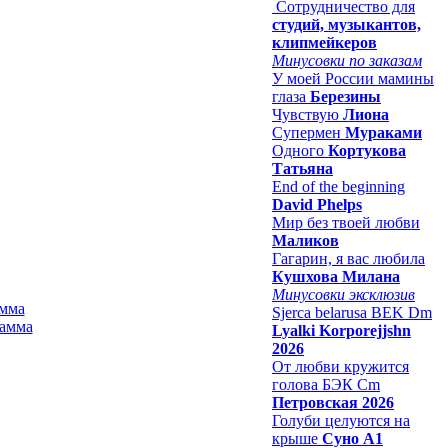
Сотрудничество для
студий, музыкантов,
клипмейкеров
Минусовки по заказам
У моей России мамины
глаза
Березины
Чувствую
Лиона
Супермен
Мураками
Одного
Кортукова
Татьяна
End of the beginning
David Phelps
Мир без твоей любви
Маликов
Гагарин, я вас любила
Кушхова Милана
Минусовки эксклюзив
амма
Sjerca belarusa BEK Dm
Lyalki Korporejjshn
2026
От любви кружится
голова БЭК Cm
Петровская 2026
Голуби целуются на
крыше
Суно А1