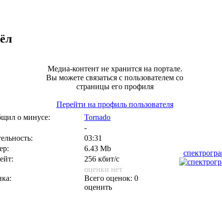
ёл
Медиа-контент не хранится на портале.
Вы можете связаться с пользователем со
страницы его профиля
Перейти на профиль пользователя
щил о минусе:
Tornado
-
ельность:
03:31
ер:
6.43 Mb
спектрогр
ейт:
256 кбит/с
оценки нет
ка:
Всего оценок: 0
оценить