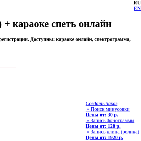
RU
EN
 + караоке спеть онлайн
 регистрации. Доступны: караоке онлайн, спектрограмма,
Создать Заказ
» Поиск минусовки
Цены от: 30 р.
» Запись фонограммы
Цены от: 128 р.
» Запись клипа (ролика)
Цены от: 1920 р.