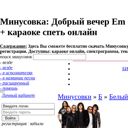
Минусовка: Добрый вечер Em - 
+ караоке спеть онлайн
Содержание:
Здесь Вы сможете бесплатно cкачать Минусовку п
регистрации. Доступны: караоке онлайн, спектрограмма, тек
поиск минусовок
- везде
- везде
Б
- в исполнителях
- в названии песни
- расширенный
- помощь
Личный кабинет
Минусовки
»
Б
»
Белый
регистрация
¦
забыли