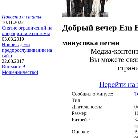
Новости и статьи
10.11.2022
Добрый вечер Em
Снятие ограничений на
операции вне системы
03.03.2019
минусовка песни
Новое в демо
Медиа-контент 
предпрослушивании на
сайте
Вы можете связ
22.08.2017
стран
Внимание!
Мошенничество!
Перейти на 
Сообщил о минусе:
T
Тип:
-
Длительность:
0
Размер:
1
Битрейт:
3
о
Оценка:
В
о