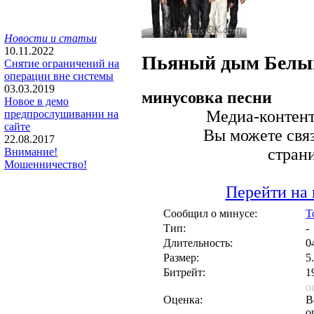
Новости и статьи
10.11.2022
Пьяный дым
Белы
Снятие ограничений на
операции вне системы
03.03.2019
минусовка песни
Новое в демо
Медиа-контент 
предпрослушивании на
сайте
Вы можете связ
22.08.2017
стран
Внимание!
Мошенничество!
Перейти на 
Сообщил о минусе:
T
Тип:
-
Длительность:
0
Размер:
5
Битрейт:
1
о
Оценка:
В
о