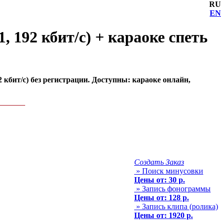
RU
EN
, 192 кбит/с) + караоке спеть
 кбит/с) без регистрации. Доступны: караоке онлайн,
Создать Заказ
» Поиск минусовки
Цены от: 30 р.
» Запись фонограммы
Цены от: 128 р.
» Запись клипа (ролика)
Цены от: 1920 р.