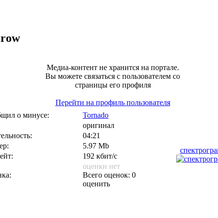
Crow
Медиа-контент не хранится на портале.
Вы можете связаться с пользователем со
страницы его профиля
Перейти на профиль пользователя
щил о минусе:
Tornado
оригинал
ельность:
04:21
ер:
5.97 Mb
спектрогр
ейт:
192 кбит/с
оценки нет
ка:
Всего оценок: 0
оценить