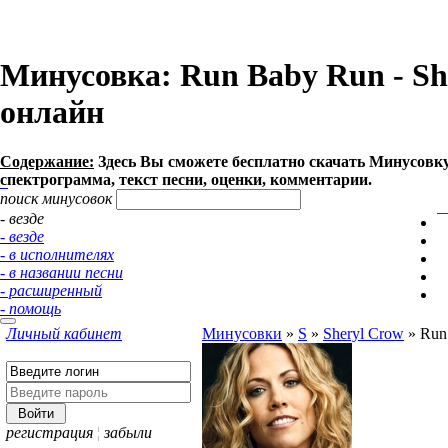
Минусовка: Run Baby Run - She
онлайн
Содержание:
Здесь Вы сможете бесплатно cкачать Минусовку п
спектрограмма, текст песни, оценки, комментарии.
поиск минусовок
- везде
- везде
- в исполнителях
- в названии песни
- расширенный
- помощь
Личный кабинет
Минусовки
»
S
»
Sheryl Crow
»
Run
регистрация
¦
забыли