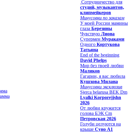
Сотрудничество для
студий, музыкантов,
клипмейкеров
Минусовки по заказам
У моей России мамины
глаза
Березины
Чувствую
Лиона
Супермен
Мураками
Одного
Кортукова
Татьяна
End of the beginning
David Phelps
Мир без твоей любви
Маликов
Гагарин, я вас любила
Кушхова Милана
Минусовки эксклюзив
амма
Sjerca belarusa BEK Dm
Lyalki Korporejjshn
2026
От любви кружится
голова БЭК Cm
Петровская 2026
Голуби целуются на
крыше
Суно А1