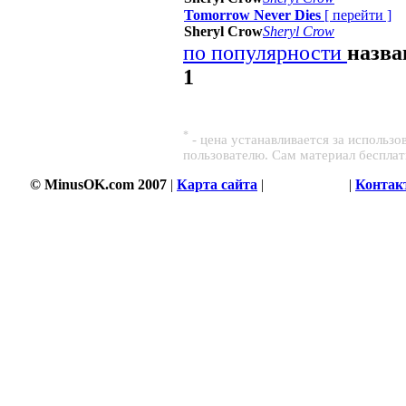
Tomorrow Never Dies
[
перейти
]
Sheryl Crow
Sheryl Crow
по популярности
назв
1
*
- цена устанавливается за использ
пользователю. Сам материал беспла
© MinusOK.com 2007
|
Карта сайта
|
Соглашение
|
Контак