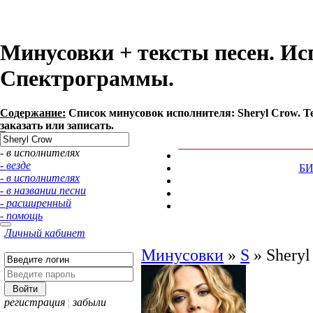
Минусовки + тексты песен. Ис
Спектрограммы.
Содержание:
Список минусовок исполнителя: Sheryl Crow. 
заказать или записать.
- в исполнителях
- везде
Б
- в исполнителях
- в названии песни
- расширенный
- помощь
Личный кабинет
Минусовки
»
S
»
Sheryl
регистрация
¦
забыли