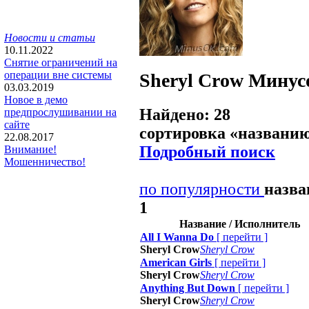
Новости и статьи
10.11.2022
Снятие ограничений на
операции вне системы
Sheryl Crow
Минус
03.03.2019
Новое в демо
Найдено: 28
предпрослушивании на
сайте
сортировка «
названи
22.08.2017
Подробный поиск
Внимание!
Мошенничество!
по популярности
назв
1
Название / Исполнитель
All I Wanna Do
[
перейти
]
Sheryl Crow
Sheryl Crow
American Girls
[
перейти
]
Sheryl Crow
Sheryl Crow
Anything But Down
[
перейти
]
Sheryl Crow
Sheryl Crow