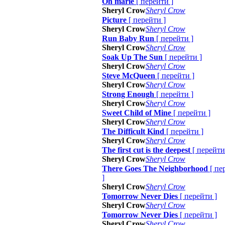
Oh marie
[
перейти
]
Sheryl Crow
Sheryl Crow
Picture
[
перейти
]
Sheryl Crow
Sheryl Crow
Run Baby Run
[
перейти
]
Sheryl Crow
Sheryl Crow
Soak Up The Sun
[
перейти
]
Sheryl Crow
Sheryl Crow
Steve McQueen
[
перейти
]
Sheryl Crow
Sheryl Crow
Strong Enough
[
перейти
]
Sheryl Crow
Sheryl Crow
Sweet Child of Mine
[
перейти
]
Sheryl Crow
Sheryl Crow
The Difficult Kind
[
перейти
]
Sheryl Crow
Sheryl Crow
The first cut is the deepest
[
перейти
Sheryl Crow
Sheryl Crow
There Goes The Neighborhood
[
пе
]
Sheryl Crow
Sheryl Crow
Tomorrow Never Dies
[
перейти
]
Sheryl Crow
Sheryl Crow
Tomorrow Never Dies
[
перейти
]
Sheryl Crow
Sheryl Crow