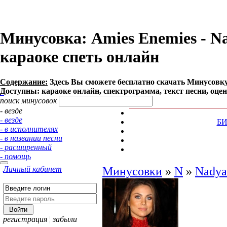
Минусовка: Amies Enemies - Nad
караоке спеть онлайн
Содержание:
Здесь Вы сможете бесплатно cкачать Минусовку пе
Доступны: караоке онлайн, спектрограмма, текст песни, оце
поиск минусовок
- везде
- везде
Б
- в исполнителях
- в названии песни
- расширенный
- помощь
Личный кабинет
Минусовки
»
N
»
Nadya
регистрация
¦
забыли