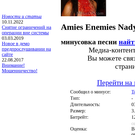
Новости и статьи
10.11.2022
Amies Enemies
Nad
Снятие ограничений на
операции вне системы
03.03.2019
минусовка песни
найт
Новое в демо
Медиа-контент 
предпрослушивании на
сайте
Вы можете связ
22.08.2017
стран
Внимание!
Мошенничество!
Перейти на 
Сообщил о минусе:
T
Тип:
-
Длительность:
0
Размер:
3
Битрейт:
1
о
Оценка:
В
о