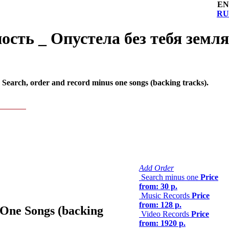
EN
RU
ность _ Опустела без тебя земля
Search, order and record minus one songs (backing tracks).
Add Order
Search minus one
Price
from: 30 р.
Music Records
Price
from: 128 р.
One Songs (backing
Video Records
Price
from: 1920 р.