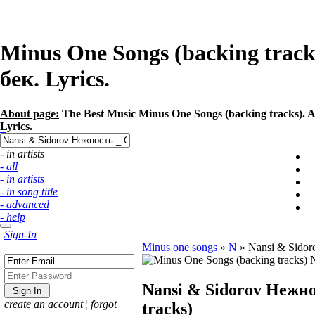
Minus One Songs (backing track
бек. Lyrics.
About page:
The Best Music Minus One Songs (backing tracks). Ar
Lyrics.
- in artists
- all
- in artists
- in song title
- advanced
- help
Sign-In
Minus one songs
»
N
»
Nansi & Sidor
Nansi & Sidorov Нежно
create an account
¦
forgot
tracks)