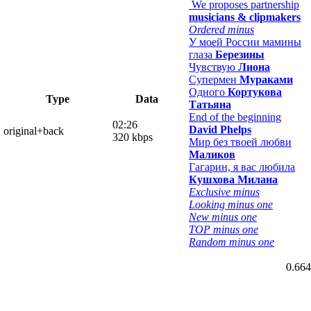
We proposes partnership
musicians & clipmakers
Ordered minus
У моей России мамины
глаза
Березины
Чувствую
Лиона
Супермен
Мураками
Одного
Кортукова
Type
Data
Татьяна
End of the beginning
02:26
David Phelps
original+back
320 kbps
Мир без твоей любви
Маликов
Гагарин, я вас любила
Кушхова Милана
Exclusive minus
Looking minus one
New minus one
TOP minus one
Random minus one
0.664