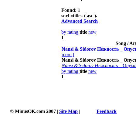
Found: 1
sort «
title
» ( asc ).
Advanced Search
by rating
title
new
1
Song / Art
Nansi & Sidorov Нежность _ Опуст
more
]
Nansi & Sidorov Нежность _ Опуст
Nansi & Sidorov Нежность _ Опусте
by rating
title
new
1
© MinusOK.com 2007
|
Site Map
|
Terms
|
Feedback