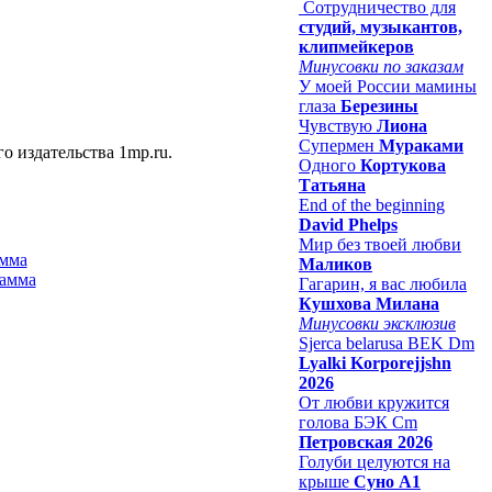
Сотрудничество для
студий, музыкантов,
клипмейкеров
Минусовки по заказам
У моей России мамины
глаза
Березины
Чувствую
Лиона
Супермен
Мураками
о издательства 1mp.ru.
Одного
Кортукова
Татьяна
End of the beginning
David Phelps
Мир без твоей любви
амма
Маликов
Гагарин, я вас любила
Кушхова Милана
Минусовки эксклюзив
Sjerca belarusa BEK Dm
Lyalki Korporejjshn
2026
От любви кружится
голова БЭК Cm
Петровская 2026
Голуби целуются на
крыше
Суно А1