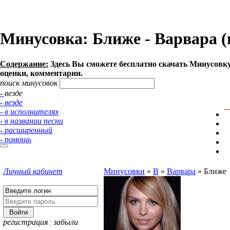
Минусовка: Ближе - Варвара (m
Содержание:
Здесь Вы сможете бесплатно cкачать Минусовку п
оценки, комментарии.
поиск минусовок
- везде
- везде
- в исполнителях
- в названии песни
- расширенный
- помощь
Личный кабинет
Минусовки
»
В
»
Варвара
»
Ближе
регистрация
¦
забыли