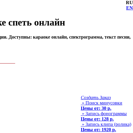
RU
EN
ке спеть онлайн
ции. Доступны: караоке онлайн, спектрограмма, текст песни,
Создать Заказ
» Поиск минусовки
Цены от: 30 р.
» Запись фонограммы
Цены от: 128 р.
» Запись клипа (ролика)
Цены от: 1920 р.