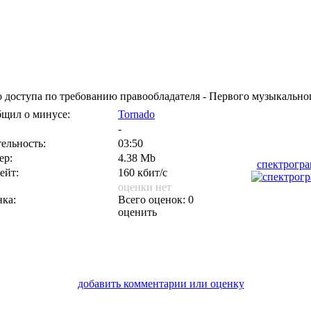
 доступа по требованию правообладателя - Первого музыкальног
щил о минусе:
Tornado
-
ельность:
03:50
ер:
4.38 Mb
спектрогр
ейт:
160 кбит/с
оценки нет
ка:
Всего оценок: 0
оценить
добавить комментарии или оценку