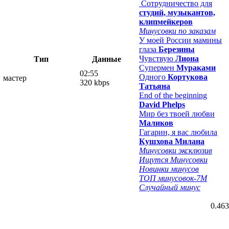
Сотрудничество для
студий, музыкантов,
клипмейкеров
Минусовки по заказам
У моей России мамины
глаза
Березины
Чувствую
Лиона
Тип
Данные
Супермен
Мураками
02:55
Одного
Кортукова
мастер
320 kbps
Татьяна
End of the beginning
David Phelps
Мир без твоей любви
Маликов
Гагарин, я вас любила
Кушхова Милана
Минусовки эксклюзив
Ищутся Минусовки
Новинки минусов
ТОП минусовок-7M
Случайный минус
0.463