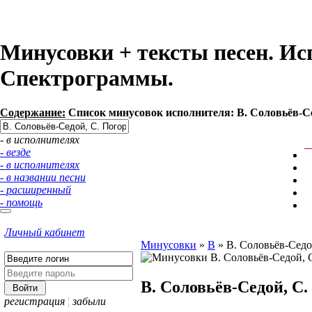
Минусовки + тексты песен. Ис
Спектрограммы.
Содержание:
Список минусовок исполнителя: В. Соловьёв-Се
- в исполнителях
- везде
- в исполнителях
- в названии песни
- расширенный
- помощь
Личный кабинет
Минусовки
»
В
»
В. Соловьёв-Седо
В. Соловьёв-Седой, С
регистрация
¦
забыли