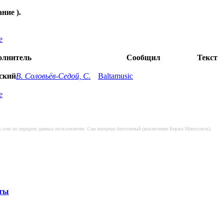
ание ).
е
олнитель
Сообщил
Текст
вский
В. Соловьёв-Седой, С.
Baltamusic
е
sok.com по передаче данных пользователю. Сам материал бесплатный (исключение Биржа Минусовок).
ты