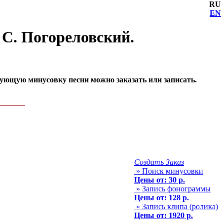
RU
EN
 С. Погореловский.
вующую минусовку песни можно заказать или записать.
Создать Заказ
» Поиск минусовки
Цены от: 30 р.
» Запись фонограммы
Цены от: 128 р.
» Запись клипа (ролика)
Цены от: 1920 р.