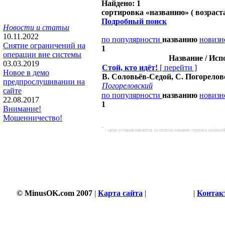
Найдено: 1
сортировка «
названию
» ( возраст
Подробный поиск
Новости и статьи
10.11.2022
по популярности
названию
новизн
Снятие ограничений на
1
операции вне системы
Название / Исп
03.03.2019
Стой, кто идёт!
[
перейти
]
Новое в демо
В. Соловьёв-Седой, С. Погорело
предпрослушивании на
Погореловский
сайте
по популярности
названию
новизн
22.08.2017
1
Внимание!
Мошенничество!
*
- цена устанавливается за использование сервиса minu
© MinusOK.com 2007
|
Карта сайта
|
Соглашение
|
Контак