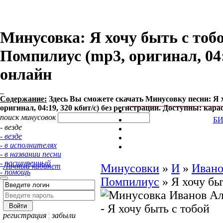
Минусовка: Я хочу быть с тоб
Помпилиус (mp3, оригинал, 04:1
онлайн
Содержание:
Здесь Вы сможете cкачать Минусовку песни: Я 
оригинал, 04:19, 320 кбит/с) без регистрации. Доступны: кар
поиск минусовок
Б
- везде
- везде
- в исполнителях
- в названии песни
- расширенный
Личный кабинет
Минусовки
»
И
»
Ивано
- помощь
Помпилиус
»
Я хочу бы
регистрация
¦
забыли