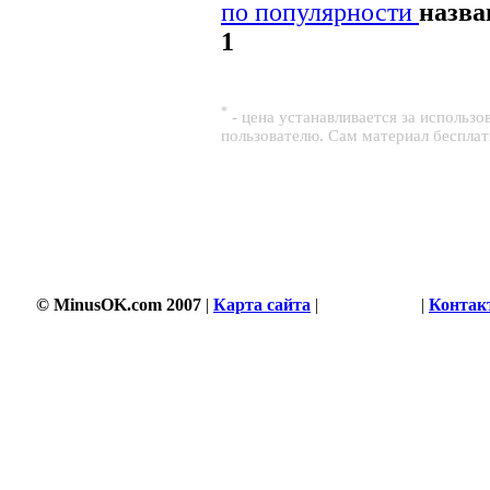
по популярности
назв
1
*
- цена устанавливается за использ
пользователю. Сам материал беспла
© MinusOK.com 2007
|
Карта сайта
|
Соглашение
|
Контак