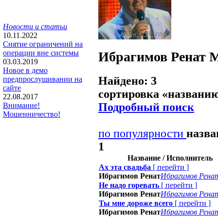
Новости и статьи
10.11.2022
Снятие ограничений на
операции вне системы
Ибрагимов Ренат
М
03.03.2019
Новое в демо
Найдено: 3
предпрослушивании на
сайте
сортировка «
названи
22.08.2017
Подробный поиск
Внимание!
Мошенничество!
по популярности
назв
1
Название / Исполнитель
Ах эта свадьба
[
перейти
]
Ибрагимов Ренат
Ибрагимов Рена
Не надо горевать
[
перейти
]
Ибрагимов Ренат
Ибрагимов Рена
Ты мне дороже всего
[
перейти
]
Ибрагимов Ренат
Ибрагимов Рена