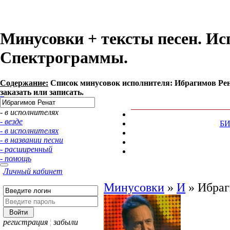
Минусовки + тексты песен. Ис
Спектрограммы.
Содержание:
Список минусовок исполнителя: Ибрагимов Рен
заказать или записать.
- в исполнителях
- везде
Б
- в исполнителях
- в названии песни
- расширенный
- помощь
Личный кабинет
Минусовки
»
И
»
Ибраг
регистрация
¦
забыли