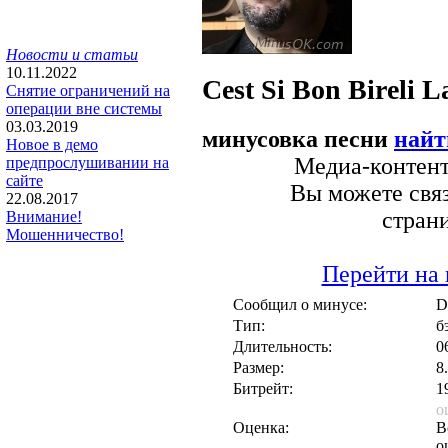
Новости и статьи
10.11.2022
Cest Si Bon
Bireli L
Снятие ограничений на
операции вне системы
03.03.2019
минусовка песни
найт
Новое в демо
Медиа-контент 
предпрослушивании на
сайте
Вы можете связ
22.08.2017
стран
Внимание!
Мошенничество!
Перейти на 
Сообщил о минусе:
D
Тип:
б
Длительность:
0
Размер:
8
Битрейт:
1
о
Оценка:
В
о