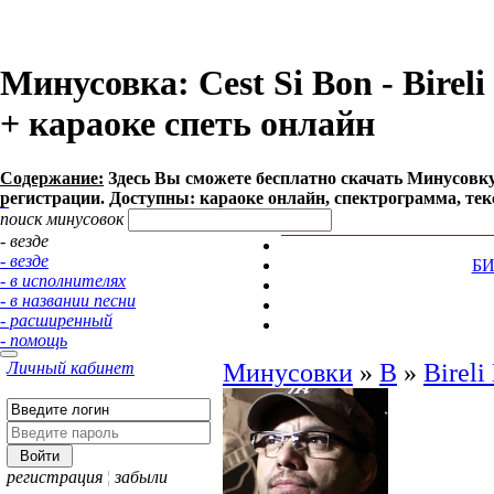
Минусовка: Cest Si Bon - Bireli
+ караоке спеть онлайн
Содержание:
Здесь Вы сможете бесплатно cкачать Минусовку пес
регистрации. Доступны: караоке онлайн, спектрограмма, тек
поиск минусовок
- везде
- везде
Б
- в исполнителях
- в названии песни
- расширенный
- помощь
Личный кабинет
Минусовки
»
B
»
Bireli
регистрация
¦
забыли