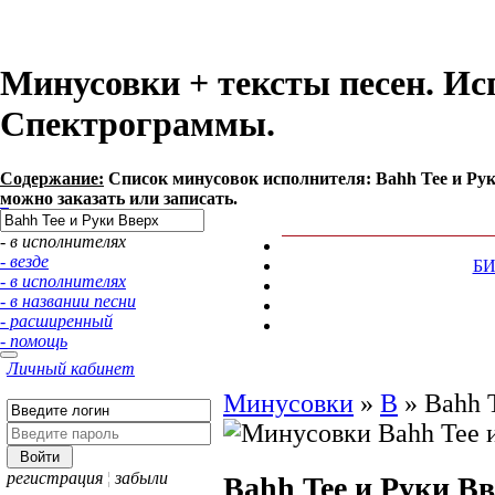
Минусовки + тексты песен. Ис
Спектрограммы.
Содержание:
Список минусовок исполнителя: Bahh Tee и Ру
можно заказать или записать.
- в исполнителях
- везде
Б
- в исполнителях
- в названии песни
- расширенный
- помощь
Личный кабинет
Минусовки
»
B
»
Bahh 
регистрация
¦
забыли
Bahh Tee и Руки В