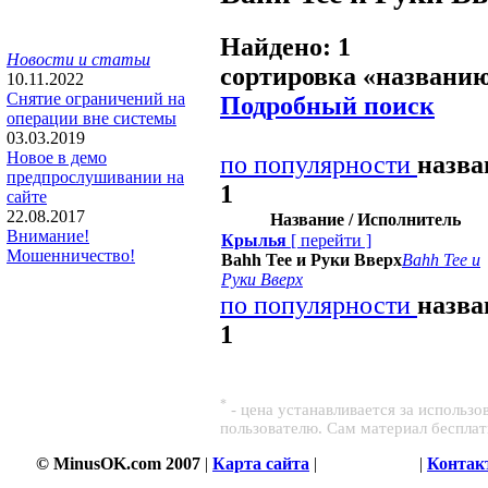
Найдено: 1
Новости и статьи
сортировка «
названи
10.11.2022
Снятие ограничений на
Подробный поиск
операции вне системы
03.03.2019
Новое в демо
по популярности
назв
предпрослушивании на
1
сайте
22.08.2017
Название / Исполнитель
Внимание!
Крылья
[
перейти
]
Мошенничество!
Bahh Tee и Руки Вверх
Bahh Tee и
Руки Вверх
по популярности
назв
1
*
- цена устанавливается за использ
пользователю. Сам материал беспла
© MinusOK.com 2007
|
Карта сайта
|
Соглашение
|
Контак