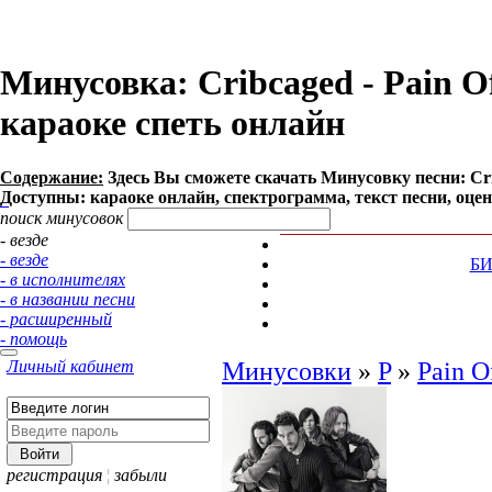
Минусовка: Cribcaged - Pain Of 
караоке спеть онлайн
Содержание:
Здесь Вы сможете cкачать Минусовку песни: Cribca
Доступны: караоке онлайн, спектрограмма, текст песни, оце
поиск минусовок
- везде
- везде
Б
- в исполнителях
- в названии песни
- расширенный
- помощь
Личный кабинет
Минусовки
»
P
»
Pain O
регистрация
¦
забыли