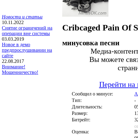
Новости и статьи
10.11.2022
Cribcaged
Pain Of S
Снятие ограничений на
операции вне системы
03.03.2019
минусовка песни
Новое в демо
Медиа-контент 
предпрослушивании на
сайте
Вы можете связ
22.08.2017
стран
Внимание!
Мошенничество!
Перейти на 
Сообщил о минусе:
A
Тип:
-
Длительность:
0
Размер:
1
Битрейт:
3
о
Оценка:
В
о