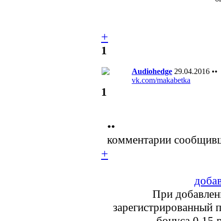
+
1
Audiohedge
29.04.2016
••
vk.com/makabetka
1
••
комментарии сообщивш
+
добав
При добавлен
зарегистрированный п
бонуса 0.15 