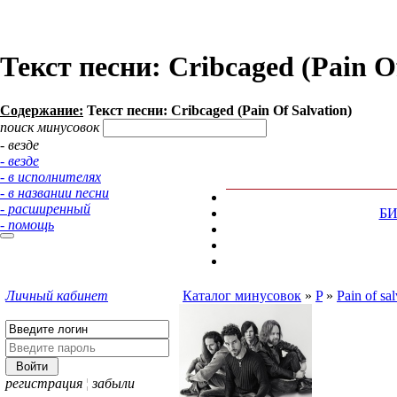
Текст песни: Cribcaged (Pain Of
Содержание:
Текст песни: Cribcaged (Pain Of Salvation)
поиск минусовок
- везде
- везде
- в исполнителях
- в названии песни
- расширенный
Б
- помощь
Личный кабинет
Каталог минусовок
»
P
»
Pain of sal
регистрация
¦
забыли