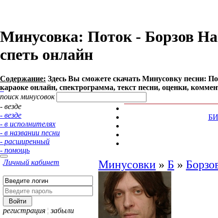
Минусовка: Поток - Борзов Най
спеть онлайн
Содержание:
Здесь Вы сможете cкачать Минусовку песни: Пото
караоке онлайн, спектрограмма, текст песни, оценки, коммен
поиск минусовок
- везде
- везде
Б
- в исполнителях
- в названии песни
- расширенный
- помощь
Личный кабинет
Минусовки
»
Б
»
Борзо
регистрация
¦
забыли