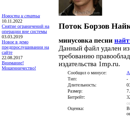
Новости и статьи
10.11.2022
Поток
Борзов Най
Снятие ограничений на
операции вне системы
03.03.2019
минусовка песни
найт
Новое в демо
Данный файл удален из
предпрослушивании на
сайте
требованию правооблад
22.08.2017
издательства 1mp.ru.
Внимание!
Мошенничество!
Сообщил о минусе:
A
Тип:
-
Длительность:
0
Размер:
7
Битрейт:
3
о
Оценка:
В
о