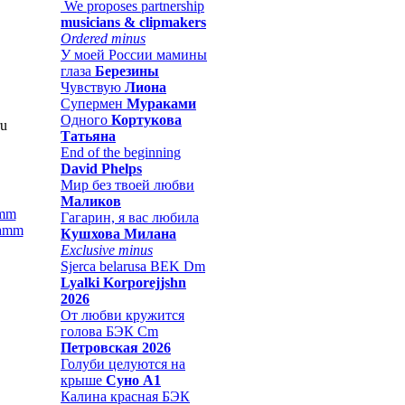
We proposes partnership
musicians & clipmakers
Ordered minus
У моей России мамины
глаза
Березины
Чувствую
Лиона
Супермен
Мураками
Одного
Кортукова
ru
Татьяна
End of the beginning
David Phelps
Мир без твоей любви
Маликов
amm
Гагарин, я вас любила
Кушхова Милана
Exclusive minus
Sjerca belarusa BEK Dm
Lyalki Korporejjshn
2026
От любви кружится
голова БЭК Cm
Петровская 2026
Голуби целуются на
крыше
Суно А1
Калина красная БЭК