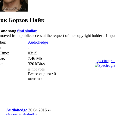
ток
Борзов Найк
 one song
find similar
emoved from public access at the request of the copyright holder - 1mp.
er:
Audiohedge
:
-
 Time:
03:15
ize:
7.46 Mb
spectrogr
te:
320 kBit/s
is not vote
Всего оценок: 0
оценить
Audiohedge
30.04.2016
••
vk.com/makabetka