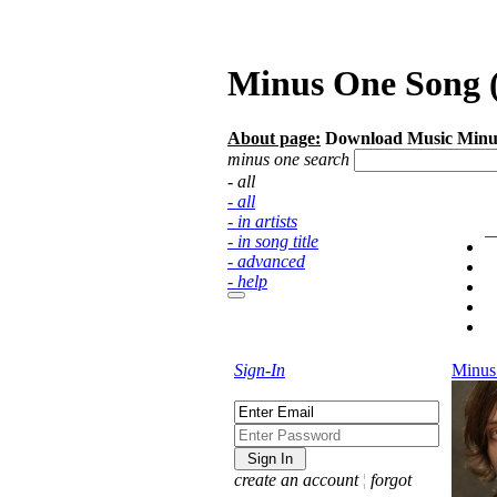
Minus One Song (
About page:
Download Music Minus
minus one search
- all
- all
- in artists
- in song title
- advanced
- help
Sign-In
Minus
create an account
¦
forgot