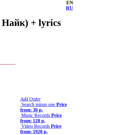
EN
RU
Найк) + lyrics
Add Order
Search minus one
Price
from: 30 р.
Music Records
Price
from: 128 р.
Video Records
Price
from: 1920 р.