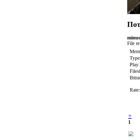
По
minus
File r
Memb
Type
Play
Files
Bitra
Rate:
+
1