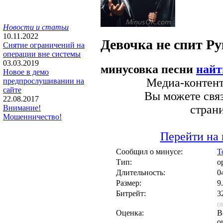
Новости и статьи
10.11.2022
Девочка не спит
Ру
Снятие ограничений на
операции вне системы
03.03.2019
минусовка песни
найт
Новое в демо
Медиа-контент 
предпрослушивании на
сайте
Вы можете связ
22.08.2017
стран
Внимание!
Мошенничество!
Перейти на 
Сообщил о минусе:
T
Тип:
о
Длительность:
0
Размер:
9
Битрейт:
3
о
Оценка:
В
о