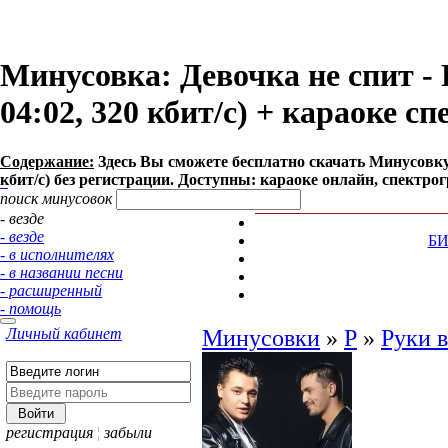
Минусовка: Девочка не спит - 
04:02, 320 кбит/с) + караоке с
Содержание:
Здесь Вы сможете бесплатно cкачать Минусовку п
кбит/с) без регистрации. Доступны: караоке онлайн, спектро
поиск минусовок
- везде
- везде
Б
- в исполнителях
- в названии песни
- расширенный
- помощь
Личный кабинет
Минусовки
»
Р
»
Руки 
регистрация
¦
забыли