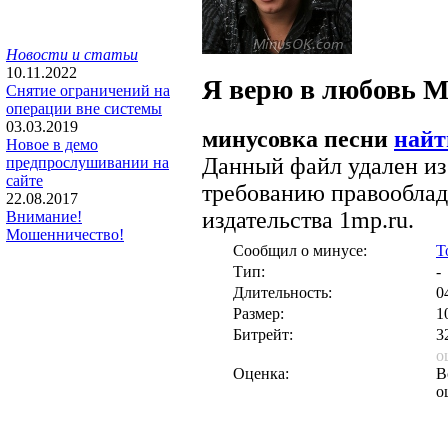
Новости и статьи
10.11.2022
Я верю в любовь
М
Снятие ограничений на
операции вне системы
03.03.2019
минусовка песни
найт
Новое в демо
Данный файл удален из
предпрослушивании на
сайте
требованию правооблад
22.08.2017
издательства 1mp.ru.
Внимание!
Мошенничество!
Сообщил о минусе:
T
Тип:
-
Длительность:
0
Размер:
1
Битрейт:
3
о
Оценка:
В
о