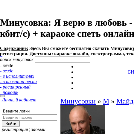
Минусовка: Я верю в любовь - 
кбит/с) + караоке спеть онлай
Содержание:
Здесь Вы сможете бесплатно cкачать Минусовку п
регистрации. Доступны: караоке онлайн, спектрограмма, тек
поиск минусовок
- везде
- везде
Б
- в исполнителях
- в названии песни
- расширенный
- помощь
Личный кабинет
Минусовки
»
М
»
Майд
регистрация
¦
забыли