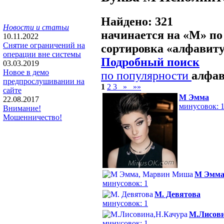
Найдено: 321
Новости и статьи
начинается на «
М
» п
10.11.2022
Снятие ограничений на
сортировка «
алфавит
операции вне системы
Подробный поиск
03.03.2019
Новое в демо
по популярности
алфа
предпрослушивании на
1
2
3
»
»»
сайте
М Эмма
22.08.2017
минусовок: 
Внимание!
Мошенничество!
М Эмма
минусовок: 1
М. Девятова
минусовок: 1
М.Лисови
минусовок: 1