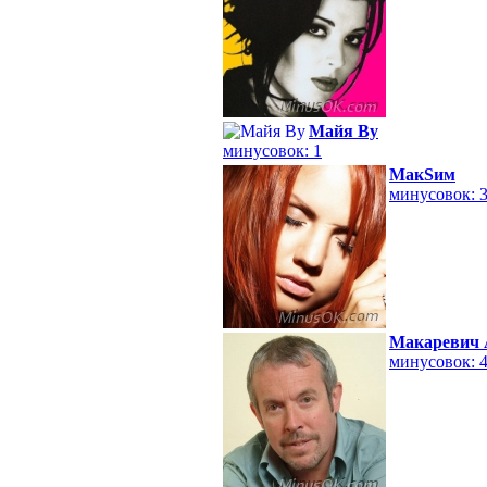
Майя Ву
минусовок: 1
МакSим
минусовок: 
Макаревич 
минусовок: 