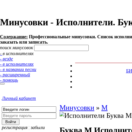
Минусовки - Исполнители. Бук
Содержание:
Профессиональные минусовки. Список исполнит
заказать или записать.
поиск минусовок
- в исполнителях
- везде
- в исполнителях
- в названии песни
Б
- расширенный
- помощь
Личный кабинет
Минусовки
»
М
регистрация
¦
забыли
Буква М
Исполнит