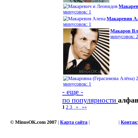
Макарев
минусовок: 1
Макаревия А
минусовок: 1
Макаров Вл
минусовок: 
минусовок: 1
- еще -
по популярности
алфа
1
2
3
»
»»
© MinusOK.com 2007
|
Карта сайта
|
Соглашение
|
Контак