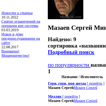
Новости и статьи
10.11.2022
Снятие ограничений на
операции вне системы
Мазаев Сергей
Мин
03.03.2019
Новое в демо
Найдено: 9
предпрослушивании на
сайте
сортировка «
названи
22.08.2017
Подробный поиск
Внимание!
Мошенничество!
по популярности
назв
1
Название / Исполнитель
Гори, гори, моя звезда
[
перейти
]
Мазаев Сергей
Мазаев Сергей
Медляк
[
перейти
]
Мазаев Сергей
Мазаев Сергей