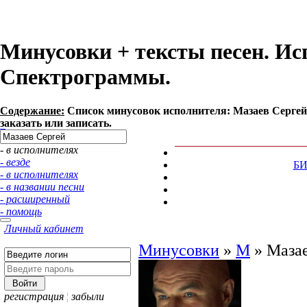
Минусовки + тексты песен. Ис
Спектрограммы.
Содержание:
Список минусовок исполнителя: Мазаев Сергей
заказать или записать.
- в исполнителях
- везде
Б
- в исполнителях
- в названии песни
- расширенный
- помощь
Личный кабинет
Минусовки
»
М
»
Мазае
регистрация
¦
забыли