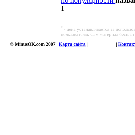
по популярности
назв
1
*
- цена устанавливается за использ
пользователю. Сам материал беспла
© MinusOK.com 2007
|
Карта сайта
|
Соглашение
|
Контак