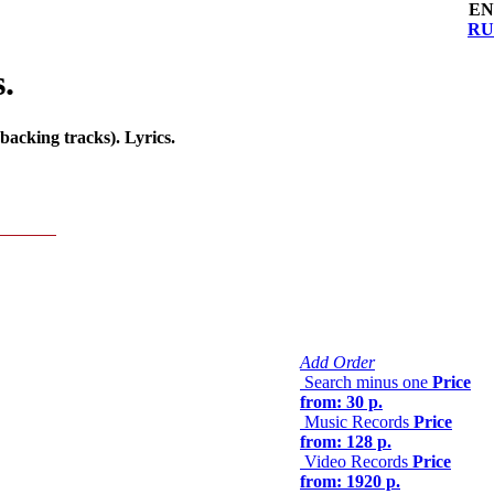
EN
RU
.
acking tracks). Lyrics.
Add Order
Search minus one
Price
from: 30 р.
Music Records
Price
from: 128 р.
Video Records
Price
from: 1920 р.