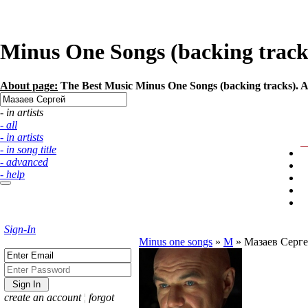
Minus One Songs (backing tracks
About page:
The Best Music Minus One Songs (backing tracks). Ar
- in artists
- all
- in artists
- in song title
- advanced
- help
Sign-In
Minus one songs
»
М
»
Мазаев Серг
create an account
¦
forgot