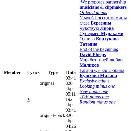
We proposes partnership
musicians & clipmakers
Ordered minus
У моей России мамины
глаза
Березины
Чувствую
Лиона
Супермен
Мураками
Одного
Кортукова
Татьяна
End of the beginning
David Phelps
Мир без твоей любви
Маликов
Гагарин, я вас любила
Member
Lyrics
Type
Data
Кушхова Милана
03:41
Exclusive minus
original
320
Looking minus one
kbps
New minus one
05:11
TOP minus one
+
-
192
Random minus one
kbps
03:41
original+back
320
kbps
04:26