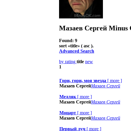
Мазаев Сергей
Minus 
Found: 9
sort «
title
» ( asc ).
Advanced Search
by rating
title
new
1
Гори, гори, моя звезда
[
more
]
Мазаев Сергей
Мазаев Сергей
Медляк
[
more
]
Мазаев Сергей
Мазаев Сергей
Моцарт
[
more
]
Мазаев Сергей
Мазаев Сергей
Первый луч
[
more
]