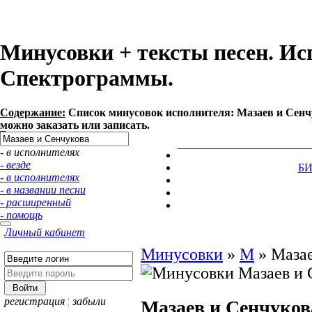
Минусовки + тексты песен. Ис
Спектрограммы.
Содержание:
Список минусовок исполнителя: Мазаев и Сенч
можно заказать или записать.
- в исполнителях
- везде
Б
- в исполнителях
- в названии песни
- расширенный
- помощь
Личный кабинет
Минусовки
»
М
»
Мазае
регистрация
¦
забыли
Мазаев и Сенчуков