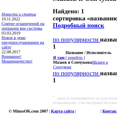
Найдено: 1
Новости и статьи
сортировка «
названи
10.11.2022
Снятие ограничений на
Подробный поиск
операции вне системы
03.03.2019
Новое в демо
по популярности
назв
предпрослушивании на
1
сайте
22.08.2017
Название / Исполнитель
Внимание!
Я таю
[
перейти
]
Мошенничество!
Мазаев и Сенчукова
Мазаев и
Сенчукова
по популярности
назв
1
*
- цена устанавливается за использ
пользователю. Сам материал беспла
© MinusOK.com 2007
|
Карта сайта
|
Соглашение
|
Контак