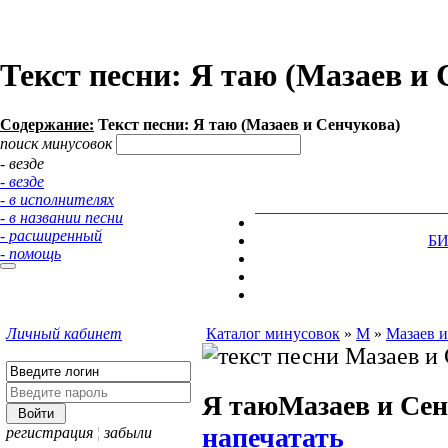
Текст песни: Я таю (Мазаев и 
Содержание:
Текст песни: Я таю (Мазаев и Сенчукова)
поиск минусовок
- везде
- везде
- в исполнителях
- в названии песни
- расширенный
Б
- помощь
Личный кабинет
Каталог минусовок
»
М
»
Мазаев и
Я таю
Мазаев и Се
напечатать
регистрация
¦
забыли