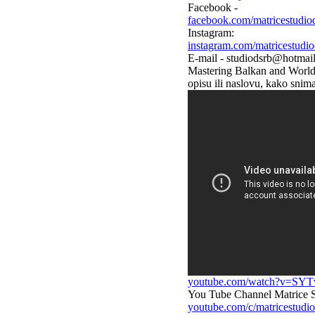
Facebook -
facebook.com/matricestudio
Instagram:
instagram.com/matricestudio
E-mail - studiodsrb@hotmai
Mastering Balkan and World 
opisu ili naslovu, kako 
youtube.com/watch?v=SY
You Tube Channel Matrice S
youtube.com/c/matricestudi