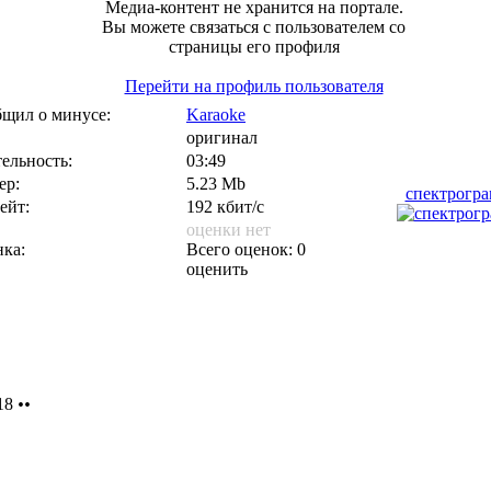
Медиа-контент не хранится на портале.
Вы можете связаться с пользователем со
страницы его профиля
Перейти на профиль пользователя
щил о минусе:
Karaoke
оригинал
ельность:
03:49
ер:
5.23 Mb
спектрогр
ейт:
192 кбит/с
оценки нет
ка:
Всего оценок: 0
оценить
18
••