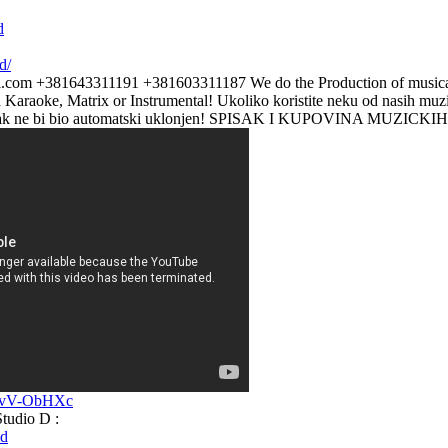
d
d/
l.com +381643311191 +381603311187 We do the Production of musical
Karaoke, Matrix or Instrumental! Ukoliko koristite neku od nasih muzic
snimak ne bi bio automatski uklonjen! SPISAK I KUPOVINA MUZIC
TvV-ObHXc
tudio D :
od