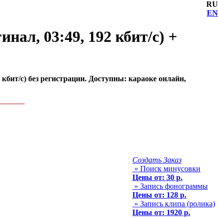
RU
EN
инал, 03:49, 192 кбит/с) +
2 кбит/с) без регистрации. Доступны: караоке онлайн,
Создать Заказ
» Поиск минусовки
Цены от: 30 р.
» Запись фонограммы
Цены от: 128 р.
» Запись клипа (ролика)
Цены от: 1920 р.