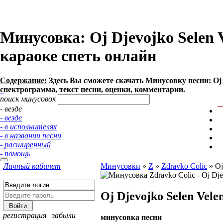
Минусовка: Oj Djevojko Selen V
караоке спеть онлайн
Содержание:
Здесь Вы сможете cкачать Минусовку песни: Oj Dj
спектрограмма, текст песни, оценки, комментарии.
поиск минусовок
- везде
- везде
- в исполнителях
- в названии песни
- расширенный
- помощь
Личный кабинет
Минусовки
»
Z
»
Zdravko Colic
»
Oj
Oj Djevojko Selen Vele
регистрация
¦
забыли
минусовка песни