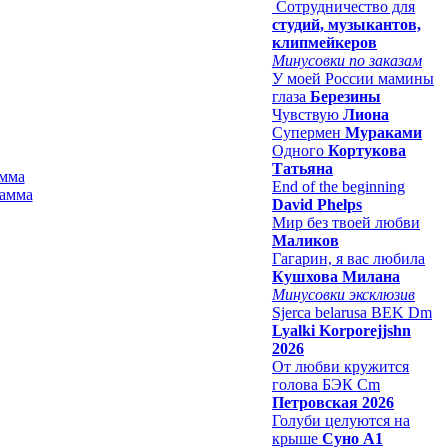
Сотрудничество для
студий, музыкантов,
клипмейкеров
Минусовки по заказам
У моей России мамины
глаза
Березины
Чувствую
Лиона
Супермен
Мураками
Одного
Кортукова
Татьяна
амма
End of the beginning
David Phelps
Мир без твоей любви
Маликов
Гагарин, я вас любила
Кушхова Милана
Минусовки эксклюзив
Sjerca belarusa BEK Dm
Lyalki Korporejjshn
2026
От любви кружится
голова БЭК Cm
Петровская 2026
Голуби целуются на
крыше
Суно А1