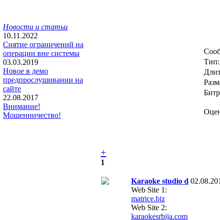
Новости и статьи
10.11.2022
Снятие ограничений на
Сооб
операции вне системы
Тип:
03.03.2019
Новое в демо
Длит
предпрослушивании на
Разм
сайте
Битр
22.08.2017
Внимание!
Оцен
Мошенничество!
+
1
Karaoke studio d
02.08.20
Web Site 1:
matrice.biz
Web Site 2:
karaokesrbija.com