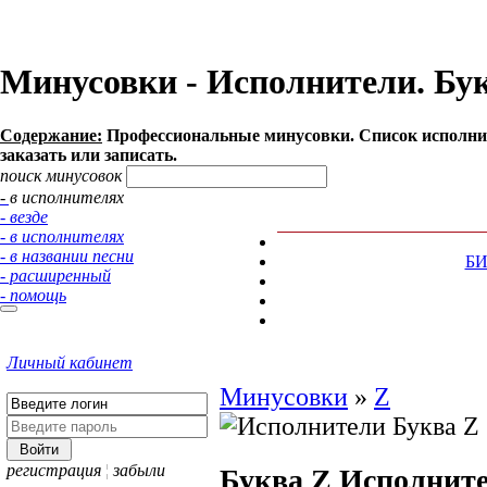
Минусовки - Исполнители. Бук
Содержание:
Профессиональные минусовки. Список исполнит
заказать или записать.
поиск минусовок
- в исполнителях
- везде
- в исполнителях
- в названии песни
Б
- расширенный
- помощь
Личный кабинет
Минусовки
»
Z
регистрация
¦
забыли
Буква Z
Исполнит