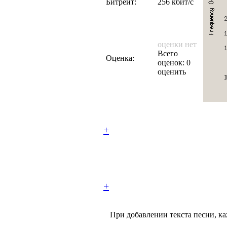
Битрейт:
256 кбит/с
оценки нет
Всего
Оценка:
оценок: 0
оценить
+
+
При добавлении текста песни, ка