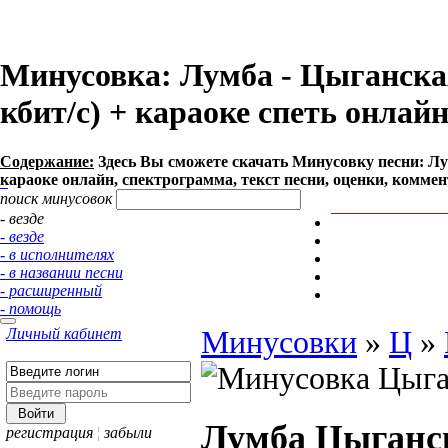
Минусовка: Лумба - Цыганская
кбит/с) + караоке спеть онлай
Содержание:
Здесь Вы сможете cкачать Минусовку песни: Лум
караоке онлайн, спектрограмма, текст песни, оценки, коммен
поиск минусовок
- везде
- везде
- в исполнителях
- в названии песни
- расширенный
- помощь
Личный кабинет
Минусовки
»
Ц
»
Лумба
Цыганс
регистрация
¦
забыли