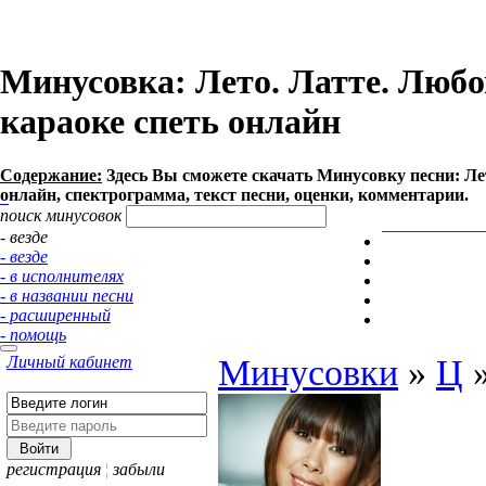
Минусовка: Лето. Латте. Любов
караоке спеть онлайн
Содержание:
Здесь Вы сможете cкачать Минусовку песни: Лето
онлайн, спектрограмма, текст песни, оценки, комментарии.
поиск минусовок
- везде
- везде
- в исполнителях
- в названии песни
- расширенный
- помощь
Личный кабинет
Минусовки
»
Ц
регистрация
¦
забыли