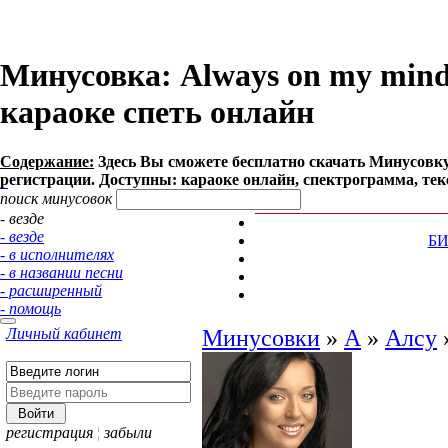
Минусовка: Always on my mind -
караоке спеть онлайн
Содержание:
Здесь Вы сможете бесплатно cкачать Минусовку пе
регистрации. Доступны: караоке онлайн, спектрограмма, тек
поиск минусовок
- везде
- везде
Б
- в исполнителях
- в названии песни
- расширенный
- помощь
Личный кабинет
Минусовки
»
А
»
Алсу
регистрация
¦
забыли