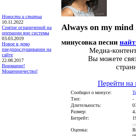
Новости и статьи
10.11.2022
Always on my mind
Снятие ограничений на
операции вне системы
03.03.2019
минусовка песни
найт
Новое в демо
Медиа-контент 
предпрослушивании на
сайте
Вы можете связ
22.08.2017
стран
Внимание!
Мошенничество!
Перейти на 
Сообщил о минусе:
T
Тип:
-
Длительность:
0
Размер:
4
Битрейт:
1
о
Оценка:
В
о