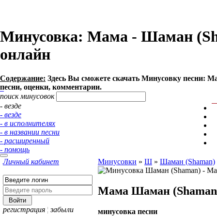
Минусовка: Мама - Шаман (Sham
онлайн
Содержание:
Здесь Вы сможете cкачать Минусовку песни: Мама
песни, оценки, комментарии.
поиск минусовок
- везде
- везде
- в исполнителях
- в названии песни
- расширенный
- помощь
Личный кабинет
Минусовки
»
Ш
»
Шаман (Shaman)
Мама
Шаман (Shaman
регистрация
¦
забыли
минусовка песни