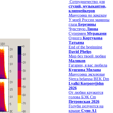
Сотрудничество для
студий, музыкантов,
клипмейкеров
Минусовки по заказам
У моей России мамины
глаза
Березины
Чувствую
Лиона
Супермен
Мураками
Одного
Кортукова
Татьяна
End of the beginning
David Phelps
Мир без твоей любви
Маликов
Гагарин, я вас любила
Кушхова Милана
Минусовки эксклюзив
Sjerca belarusa BEK Dm
Lyalki Korporejjshn
2026
От любви кружится
голова БЭК Cm
Петровская 2026
Голуби целуются на
крыше
Суно А1