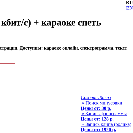
RU
EN
кбит/с) + караоке спеть
истрации. Доступны: караоке онлайн, спектрограмма, текст
Создать Заказ
» Поиск минусовки
Цены от: 30 р.
» Запись фонограммы
Цены от: 128 р.
» Запись клипа (ролика)
Цены от: 1920 р.