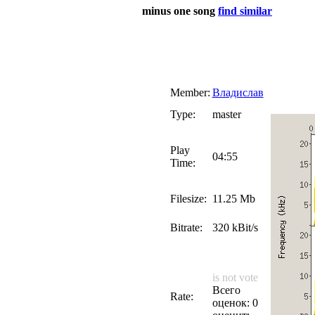
minus one song
find similar
Member:
Владислав
Type:
master
Play
04:55
Time:
Filesize:
11.25 Mb
Bitrate:
320 kBit/s
is not vote
Всего
Rate:
оценок: 0