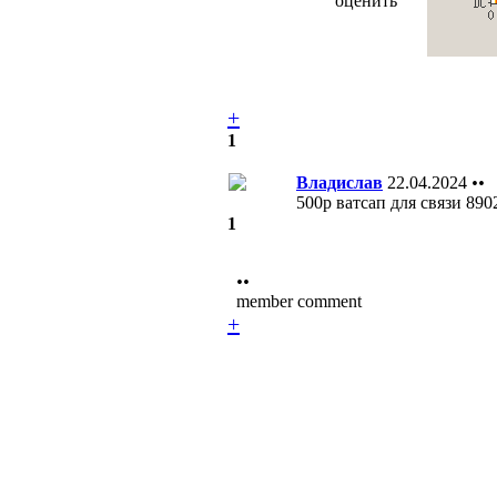
оценить
+
1
Владислав
22.04.2024
••
500р ватсап для связи 89
1
••
member comment
+