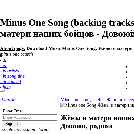
Minus One Song (backing trac
матери наших бойцов - Довоюй, 
About page:
Download Music Minus One Song: Жёны и матери 
minus one search
- all
- all
- in artists
- in song title
- advanced
- help
Sign-In
Minus one songs
»
Ж
»
Жёны и мате
Жёны и матери наших 
Довоюй, родной
create an account
¦
forgot