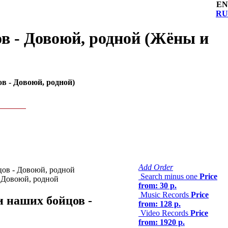
EN
RU
ов - Довоюй, родной (Жёны и
в - Довоюй, родной)
Add Order
ов - Довоюй, родной
Search minus one
Price
from: 30 р.
Music Records
Price
 наших бойцов -
from: 128 р.
Video Records
Price
from: 1920 р.