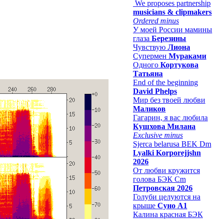
We proposes partnership
musicians & clipmakers
Ordered minus
У моей России мамины
глаза
Березины
Чувствую
Лиона
Супермен
Мураками
Одного
Кортукова
Татьяна
End of the beginning
David Phelps
Мир без твоей любви
Маликов
Гагарин, я вас любила
Кушхова Милана
Exclusive minus
Sjerca belarusa BEK Dm
Lyalki Korporejjshn
2026
От любви кружится
голова БЭК Cm
Петровская 2026
Голуби целуются на
крыше
Суно А1
Калина красная БЭК